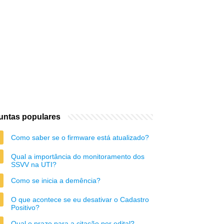
untas populares
Como saber se o firmware está atualizado?
Qual a importância do monitoramento dos
SSVV na UTI?
Como se inicia a demência?
O que acontece se eu desativar o Cadastro
Positivo?
Qual o prazo para a citação por edital?