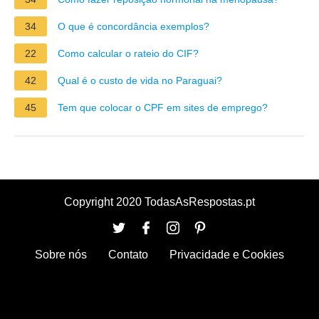
34
O que é concordância exemplos?
22
Como calcular o rateio do CIF?
42
Qual é o custo de vida no Paraguai?
45
Tem que colocar o CPF em sites de emprego?
Copyright 2020 TodasAsRespostas.pt
Sobre nós
Contato
Privacidade e Cookies