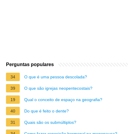
Perguntas populares
34
O que é uma pessoa descolada?
39
O que são igrejas neopentecostais?
19
Qual o conceito de espaço na geografia?
40
Do que é feito o dente?
31
Quais são os submúltiplos?
34
Como fazer reposição hormonal na menopausa?