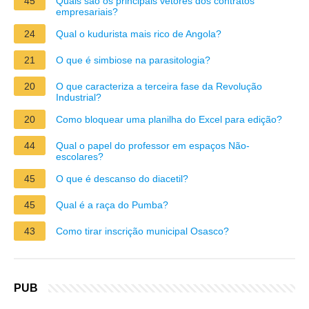
45
Quais são os principais vetores dos contratos
empresariais?
24
Qual o kudurista mais rico de Angola?
21
O que é simbiose na parasitologia?
20
O que caracteriza a terceira fase da Revolução
Industrial?
20
Como bloquear uma planilha do Excel para edição?
44
Qual o papel do professor em espaços Não-
escolares?
45
O que é descanso do diacetil?
45
Qual é a raça do Pumba?
43
Como tirar inscrição municipal Osasco?
PUB