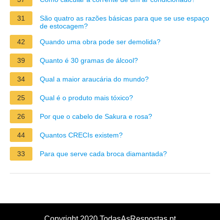
31
São quatro as razões básicas para que se use espaço
de estocagem?
42
Quando uma obra pode ser demolida?
39
Quanto é 30 gramas de álcool?
34
Qual a maior araucária do mundo?
25
Qual é o produto mais tóxico?
26
Por que o cabelo de Sakura e rosa?
44
Quantos CRECIs existem?
33
Para que serve cada broca diamantada?
Copyright 2020 TodasAsRespostas.pt