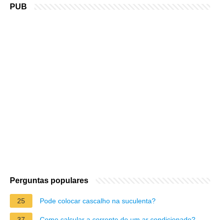
PUB
Perguntas populares
25
Pode colocar cascalho na suculenta?
37
Como calcular a corrente de um ar condicionado?