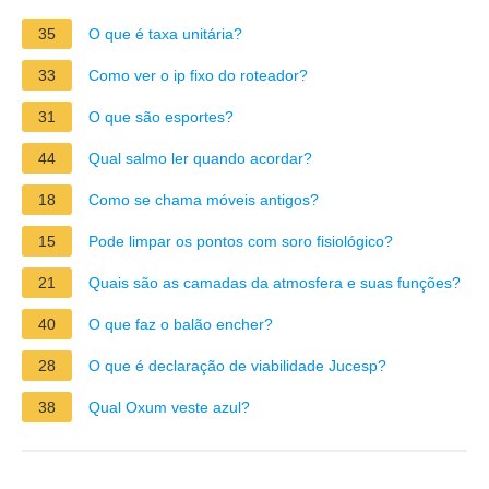
35
O que é taxa unitária?
33
Como ver o ip fixo do roteador?
31
O que são esportes?
44
Qual salmo ler quando acordar?
18
Como se chama móveis antigos?
15
Pode limpar os pontos com soro fisiológico?
21
Quais são as camadas da atmosfera e suas funções?
40
O que faz o balão encher?
28
O que é declaração de viabilidade Jucesp?
38
Qual Oxum veste azul?