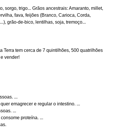
, sorgo, trigo... Grãos ancestrais: Amaranto, millet,
vilha, fava, feijões (Branco, Carioca, Corda,
), grão-de-bico, lentilhas, soja, tremoço...
a Terra tem cerca de 7 quintilhões, 500 quatrilhões
 e vender!
soas. ...
uer emagrecer e regular o intestino. ...
oas. ...
consome proteína. ...
oas.