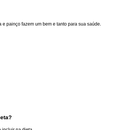
a e painço fazem um bem e tanto para sua saúde.
ieta?
ncluir na dieta. ...