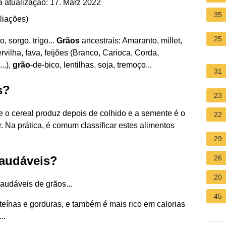
 atualização: 17. März 2022
35
liações
)
25
, sorgo, trigo...
Grãos
ancestrais: Amaranto, millet,
vilha, fava, feijões (Branco, Carioca, Corda,
..),
grão
-de-bico, lentilhas, soja, tremoço...
31
s?
23
e o cereal produz depois de colhido e a semente é o
22
. Na prática, é comum classificar estes alimentos
29
saudáveis?
26
20
audáveis de grãos...
45
eínas e gorduras, e também é mais rico em calorias
..