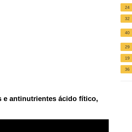
24
32
40
29
19
36
e antinutrientes ácido fítico,