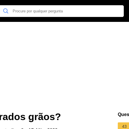
rados grãos?
Ques
43