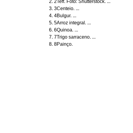
2Teff. Foto: Shutterstock. ...
3Centeio. ...
4Bulgur. ...
5Arroz integral. ...
6Quinoa. ...
7Trigo sarraceno. ...
8Painço.