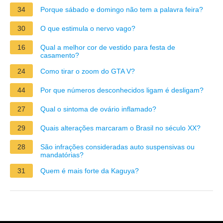
34
Porque sábado e domingo não tem a palavra feira?
30
O que estimula o nervo vago?
16
Qual a melhor cor de vestido para festa de
casamento?
24
Como tirar o zoom do GTA V?
44
Por que números desconhecidos ligam é desligam?
27
Qual o sintoma de ovário inflamado?
29
Quais alterações marcaram o Brasil no século XX?
28
São infrações consideradas auto suspensivas ou
mandatórias?
31
Quem é mais forte da Kaguya?