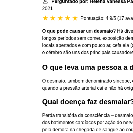
Perguntado por: Helena Vanessa P
2021
Pontuação: 4.9/5
(
17 ava
O que pode causar
um
desmaio
? Há dive
longos períodos sem comer, exposição dema
locais apertados e com pouco ar, cefaleia 
o cérebro são uns dos principais causador
O que leva uma pessoa a 
O desmaio, também denominado síncope, é 
quando a pressão arterial cai e não há oxig
Qual doença faz desmaiar
Perda transitória da consciência – desmaio
dos batimentos cardíacos por ação do nerv
pela demora na chegada de sangue ao cora