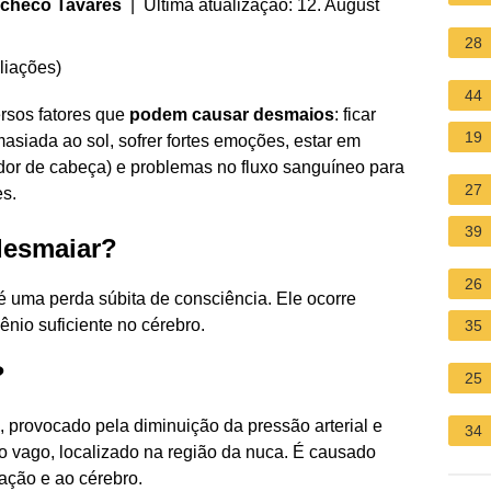
acheco Tavares
| Última atualização: 12. August
28
liações
)
44
rsos fatores que
podem causar desmaios
: ficar
19
siada ao sol, sofrer fortes emoções, estar em
(dor de cabeça) e problemas no fluxo sanguíneo para
27
es.
39
desmaiar?
26
uma perda súbita de consciência. Ele ocorre
ênio suficiente no cérebro.
35
?
25
, provocado pela diminuição da pressão arterial e
34
o vago, localizado na região da nuca. É causado
ção e ao cérebro.