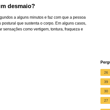
um desmaio?
gundos a alguns minutos e faz com que a pessoa
us postural que sustenta o corpo. Em alguns casos,
r sensações como vertigem, tontura, fraqueza e
Perg
26
39
30
27