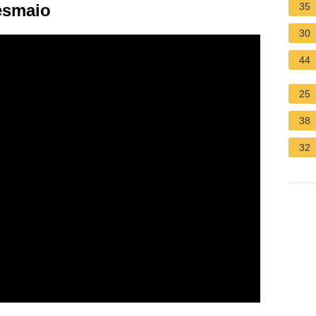
esmaio
35
30
44
25
38
32