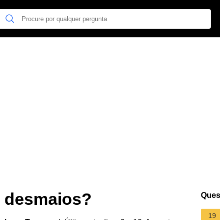
r desmaios?
Ques
19