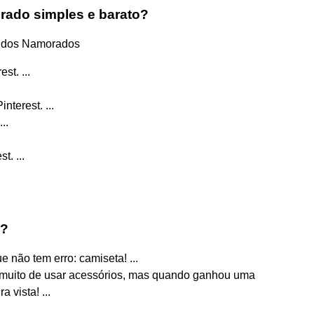
rado simples e barato?
ia dos Namorados
st. ...
terest. ...
..
. ...
m?
não tem erro: camiseta! ...
 muito de usar acessórios, mas quando ganhou uma
 vista! ...