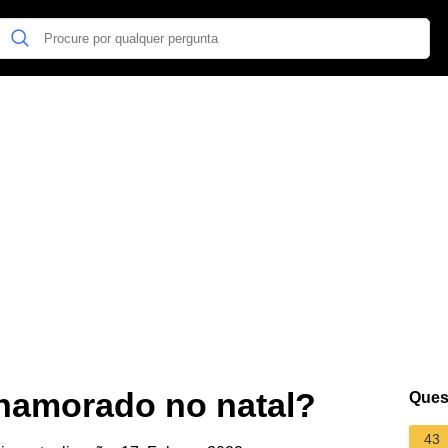
 namorado no natal?
Ques
43