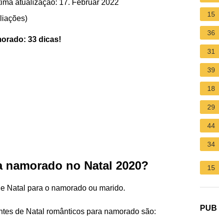
ima atualização: 17. Februar 2022
15
liações
)
36
orado
: 33 dicas!
31
39
18
29
44
34
a namorado no Natal 2020?
15
de Natal para o namorado ou marido.
PUB
ntes de Natal românticos para namorado são: