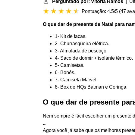
Perguntado por: Vitória Ramos
| Últ
Pontuação: 4.5/5
(
47 ava
O que dar
de presente de
Natal
para
nam
1- Kit de facas.
2- Churrasqueira elétrica.
3- Almofada de pescoço.
4- Saco de dormir + isolante térmico.
5- Camisetas.
6- Bonés.
7- Camiseta Marvel.
8- Box de HQs Batman e Coringa.
O que dar de presente par
Nem sempre é fácil escolher um presente 
...
Agora você já sabe que os melhores prese