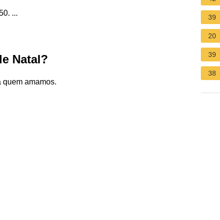
0. ...
39
20
39
de Natal?
38
r a quem amamos.