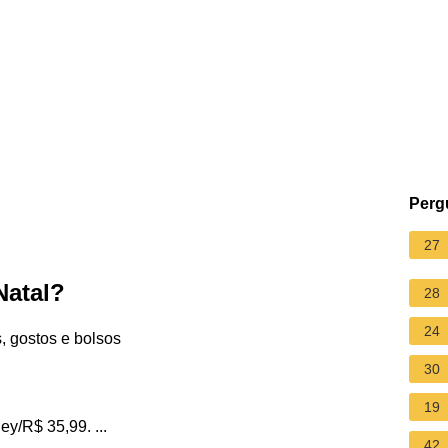
Perg
27
Natal?
28
24
, gostos e bolsos
30
19
y/R$ 35,99. ...
42