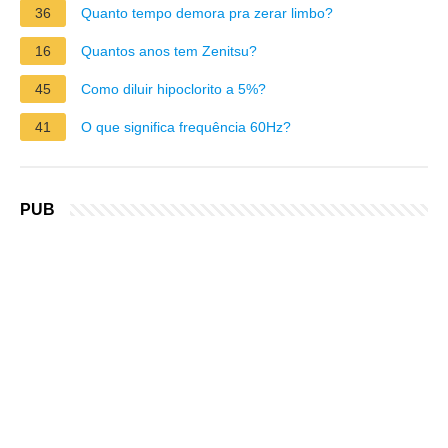
36
Quanto tempo demora pra zerar limbo?
16
Quantos anos tem Zenitsu?
45
Como diluir hipoclorito a 5%?
41
O que significa frequência 60Hz?
PUB