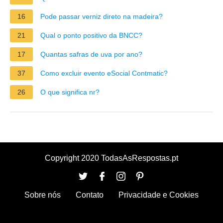
16
Pode passar verniz direto na madeira?
21
Qual o ponto positivo da BNCC?
17
Quantas safras de uva por ano?
37
Como excluir evento eSocial Contmatic?
26
O que significa nr?
Copyright 2020 TodasAsRespostas.pt
Sobre nós
Contato
Privacidade e Cookies