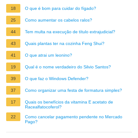
18
O que é bom para cuidar do fígado?
25
Como aumentar os cabelos ralos?
44
Tem multa na execução de título extrajudicial?
43
Quais plantas ter na cozinha Feng Shui?
41
O que atrai um leonino?
19
Qual é o nome verdadeiro do Silvio Santos?
39
O que faz o Windows Defender?
37
Como organizar uma festa de formatura simples?
17
Quais os benefícios da vitamina E acetato de
Racealfatocoferol?
22
Como cancelar pagamento pendente no Mercado
Pago?