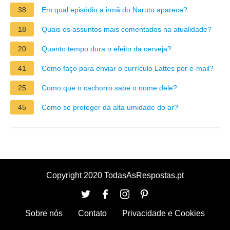
38
Em qual episódio a irmã do Naruto aparece?
18
Quais os assuntos mais comentados na atualidade?
20
Quanto tempo dura o efeito da cerveja?
41
Como faço para enviar o currículo Lattes por e-mail?
25
Como que o cachorro sabe o nome dele?
45
Como se proteger da alta umidade do ar?
Copyright 2020 TodasAsRespostas.pt
Sobre nós
Contato
Privacidade e Cookies