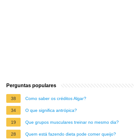
Perguntas populares
38
Como saber os créditos Algar?
34
O que significa antrópica?
19
Que grupos musculares treinar no mesmo dia?
28
Quem está fazendo dieta pode comer queijo?