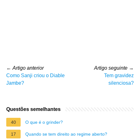
←
Artigo anterior
Artigo seguinte
→
Como Sanji criou o Diable
Tem gravidez
Jambe?
silenciosa?
Questões semelhantes
40
O que é o grinder?
17
Quando se tem direito ao regime aberto?