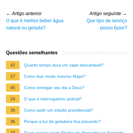
←
Artigo anterior
Artigo seguinte
→
O que é melhor beber água
Que tipo de serviço
natural ou gelada?
posso fazer?
Questões semelhantes
42
Quanto tempo dura um vape descartável?
27
Como tirar modo noturno Maps?
45
Como entregar seu dia a Deus?
24
O que é interrogatório policial?
36
Como pedir um indulto presidencial?
36
Porque a luz da geladeira fica piscando?
23
Quais países eram Aliados da Alemanha na Segunda