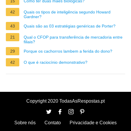
15
Como ter duas mães biológicas?
42
Quais os tipos de inteligência segundo Howard
Gardner?
43
Quais são as 03 estratégias genéricas de Porter?
21
Qual o CFOP para transferência de mercadoria entre
filiais?
29
Porque os cachorros lambem a ferida do dono?
42
O que é raciocínio demonstrativo?
Copyright 2020 TodasAsRespostas.pt
Sobre nós
Contato
Privacidade e Cookies