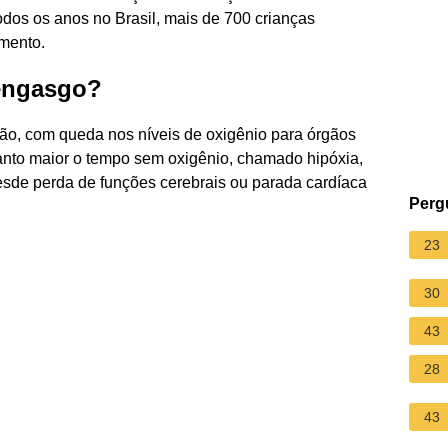
dos os anos no Brasil, mais de 700 crianças
mento.
engasgo?
ão, com queda nos níveis de oxigênio para órgãos
anto maior o tempo sem oxigênio, chamado hipóxia,
sde perda de funções cerebrais ou parada cardíaca
Perg
23
30
43
28
43