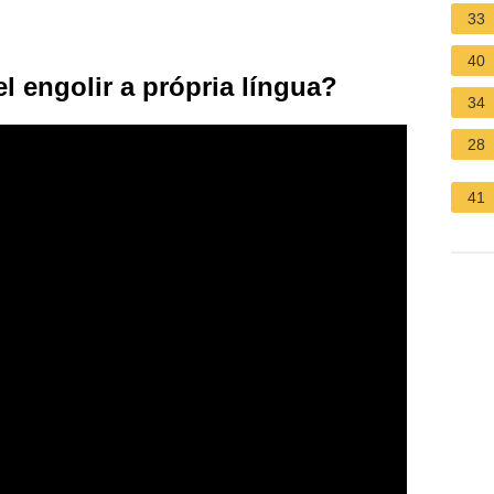
33
40
l engolir a própria língua?
34
28
41