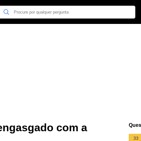
 engasgado com a
Ques
33