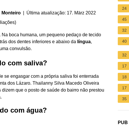
24
 Monteiro
| Última atualização: 17. März 2022
45
liações
)
32
l. Na boca humana, um pequeno pedaço de tecido
40
rás dos dentes inferiores e abaixo da
língua
,
 uma convulsão.
32
o com saliva?
17
e se engasgar com a própria saliva foi enterrada
18
inta dos Lázaro. Thailanny Silva Macedo Oliveira
17
s dizem que o posto de saúde do bairro não prestou
.
35
ado com água?
PUB