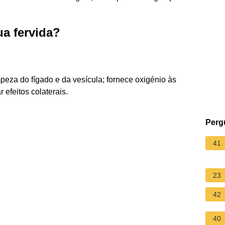
ua fervida?
peza do fígado e da vesícula; fornece oxigénio às
efeitos colaterais.
Perg
41
23
42
40