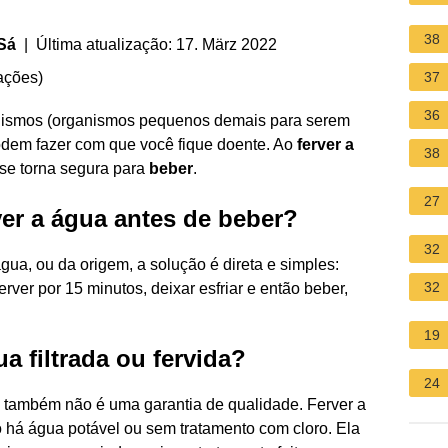
38
Sá
| Última atualização: 17. März 2022
ações
)
37
36
nismos (organismos pequenos demais para serem
dem fazer com que você fique doente. Ao
ferver a
38
se torna segura para
beber
.
27
er a água antes de beber?
32
ua, ou da origem, a solução é direta e simples:
32
ferver por 15 minutos, deixar esfriar e então beber,
19
 filtrada ou fervida?
24
as também não é uma garantia de qualidade. Ferver a
há água potável ou sem tratamento com cloro. Ela