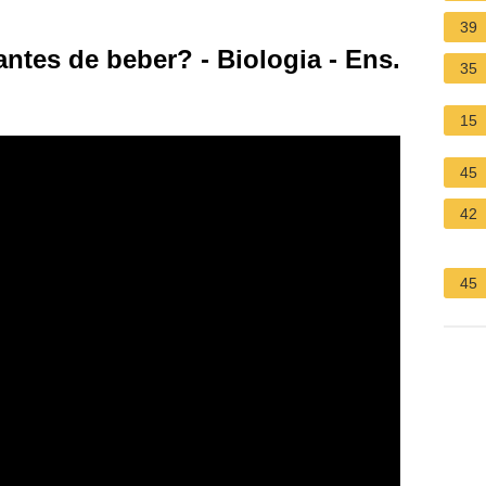
39
antes de beber? - Biologia - Ens.
35
15
45
42
45