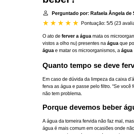
Perguntado por: Rafaela Ângela de 
Pontuação: 5/5
(
23 avali
O ato de
ferver a água
mata os microorga
vistos a olho nu) presentes na
água
que po
água
e matar os microorganismos, a
água
Quanto tempo se deve ferv
Em caso de dúvida da limpeza da caixa d'ág
ferva as água e passe pelo filtro. “Se você 
não tem problema.
Porque devemos beber água
A água da torneira fervida não faz mal, m
água é mais comum em ocasiões onde não 