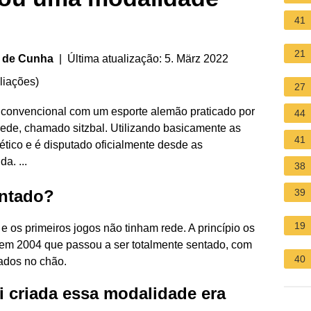
41
21
a de Cunha
| Última atualização: 5. März 2022
liações
)
27
 convencional com um esporte alemão praticado por
44
de, chamado sitzbal. Utilizando basicamente as
41
nético e é disputado oficialmente desde as
a. ...
38
entado?
39
19
 os primeiros jogos não tinham rede. A princípio os
 em 2004 que passou a ser totalmente sentado, com
40
ados no chão.
i criada essa modalidade era