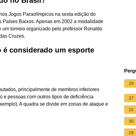
do no Brasil?
 nos Jogos Paraolímpicos na sexta edição do
os Países Baixos. Apenas em 2002 a modalidade
de um torneio organizado pelo professor Ronaldo
 das Cruzes.
o é considerado um esporte
Perg
29
utados, principalmente de membros inferiores
o) e pessoas com outros tipos de deficiência
27
exemplo). A quadra se divide em zonas de ataque e
15
30
19