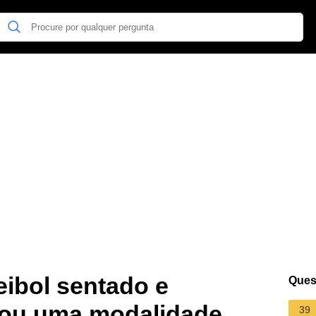
eibol sentado e
Ques
nou uma modalidade
39