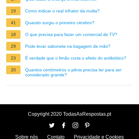
19
Como indicar o real infrator da multa?
41
Quando surgiu o primeiro cérebro?
18
O que precisa para fazer um comercial de TV?
29
Pode levar sabonete na bagagem de mão?
23
É verdade que o limão corta o efeito do antibiótico?
20
Quantos centímetros o pênis precisa ter para ser
considerado grande?
Copyright 2020 TodasAsRespostas.pt
Sobre nós
Contato
Privacidade e Cookies