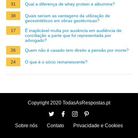
31
Qual a diferença de whey protein e albumina?
38
Quais seriam as vantagens da utilização de
geossintéticos em obras geotécnicas?
17
É inaplicável multa por ausência em audiência de
conciliação a parte que foi representada por
advogado?
26
Quem não é casado tem direito a pensão por morte?
24
O que é o sócio remanescente?
Copyright 2020 TodasAsRespostas.pt
Sobre nós
Contato
Privacidade e Cookies