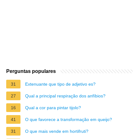
Perguntas populares
31
Extenuante que tipo de adjetivo es?
27
Qual a principal respiração dos anfíbios?
16
Qual a cor para pintar tijolo?
41
O que favorece a transformação em queijo?
31
O que mais vende em hortifruti?