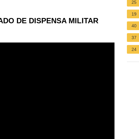
25
19
ADO DE DISPENSA MILITAR
40
37
24