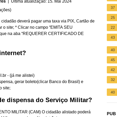
res
| Última atualização: 15. Mai 2024
37
ações
)
25
o cidadão deverá pagar uma taxa via PIX, Cartão de
r o site; * Clicar no campo “EMITA SEU
22
, clique na aba “REQUERER CERTIFICADO DE
43
40
internet?
45
42
br - (já me alistei)
32
pensa, gerar boleto(clicar Banco do Brasil) e
 site;
40
de dispensa do Serviço Militar?
NTO MILITAR (CAM) O cidadão alistado poderá
PUB