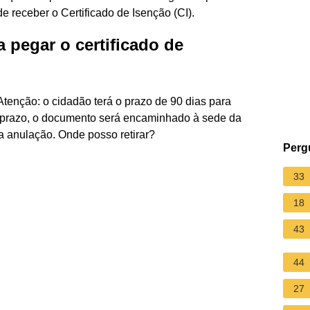
de receber o Certificado de Isenção (CI).
pegar o certificado de
Atenção: o cidadão terá o prazo de 90 dias para
e prazo, o documento será encaminhado à sede da
a anulação. Onde posso retirar?
Perg
33
18
43
44
27