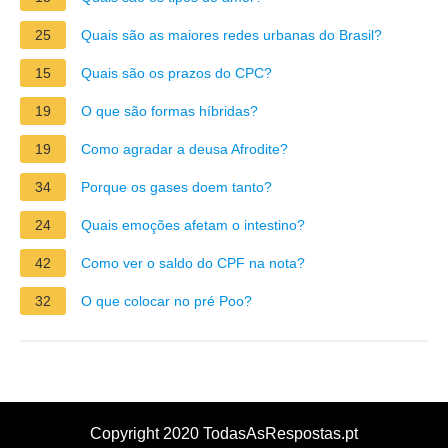
25
Quais são as maiores redes urbanas do Brasil?
15
Quais são os prazos do CPC?
19
O que são formas híbridas?
19
Como agradar a deusa Afrodite?
34
Porque os gases doem tanto?
24
Quais emoções afetam o intestino?
42
Como ver o saldo do CPF na nota?
32
O que colocar no pré Poo?
Copyright 2020 TodasAsRespostas.pt