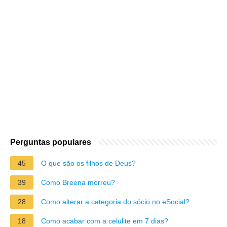
Perguntas populares
45
O que são os filhos de Deus?
39
Como Breena morreu?
28
Como alterar a categoria do sócio no eSocial?
18
Como acabar com a celulite em 7 dias?