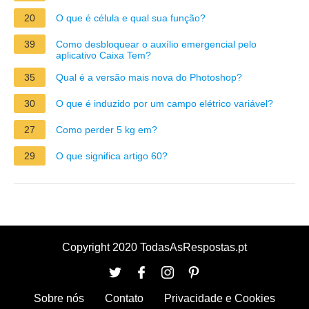
20
O que é célula e qual sua função?
39
Como desbloquear o auxílio emergencial pelo
aplicativo Caixa Tem?
35
Qual é a versão mais nova do Photoshop?
30
O que é induzido por um campo elétrico variável?
27
Como perder 5 kg em?
29
O que significa artigo 60?
Copyright 2020 TodasAsRespostas.pt
Sobre nós
Contato
Privacidade e Cookies