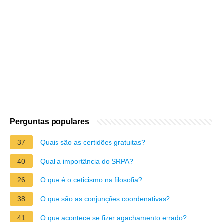
Perguntas populares
37
Quais são as certidões gratuitas?
40
Qual a importância do SRPA?
26
O que é o ceticismo na filosofia?
38
O que são as conjunções coordenativas?
41
O que acontece se fizer agachamento errado?