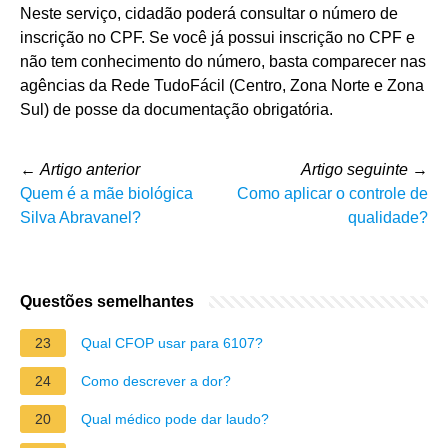
Neste serviço, cidadão poderá consultar o número de
inscrição no CPF. Se você já possui inscrição no CPF e
não tem conhecimento do número, basta comparecer nas
agências da Rede TudoFácil (Centro, Zona Norte e Zona
Sul) de posse da documentação obrigatória.
←
Artigo anterior
Artigo seguinte
→
Quem é a mãe biológica
Como aplicar o controle de
Silva Abravanel?
qualidade?
Questões semelhantes
23
Qual CFOP usar para 6107?
24
Como descrever a dor?
20
Qual médico pode dar laudo?