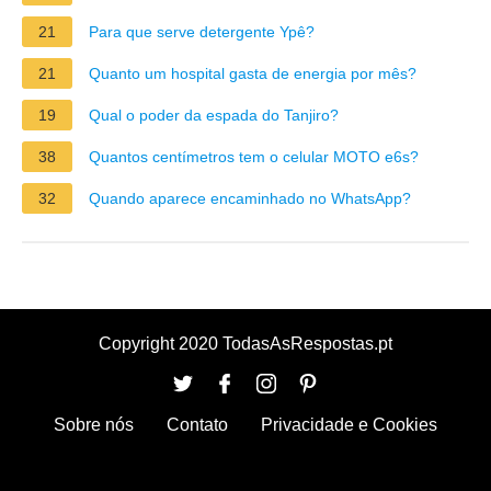
21
Para que serve detergente Ypê?
21
Quanto um hospital gasta de energia por mês?
19
Qual o poder da espada do Tanjiro?
38
Quantos centímetros tem o celular MOTO e6s?
32
Quando aparece encaminhado no WhatsApp?
Copyright 2020 TodasAsRespostas.pt
Sobre nós
Contato
Privacidade e Cookies