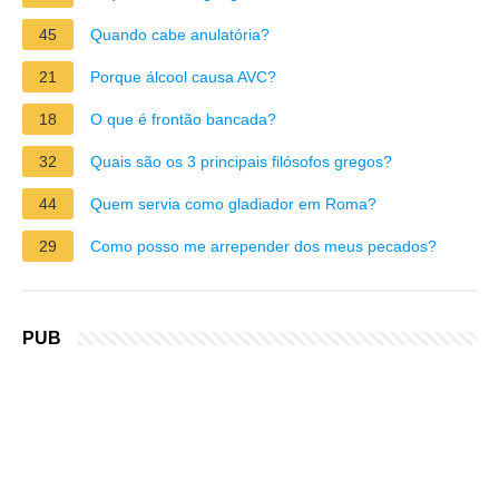
45
Quando cabe anulatória?
21
Porque álcool causa AVC?
18
O que é frontão bancada?
32
Quais são os 3 principais filósofos gregos?
44
Quem servia como gladiador em Roma?
29
Como posso me arrepender dos meus pecados?
PUB