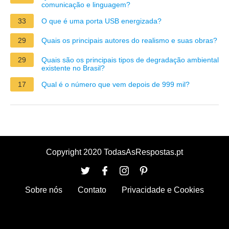
comunicação e linguagem?
33
O que é uma porta USB energizada?
29
Quais os principais autores do realismo e suas obras?
29
Quais são os principais tipos de degradação ambiental
existente no Brasil?
17
Qual é o número que vem depois de 999 mil?
Copyright 2020 TodasAsRespostas.pt
Sobre nós
Contato
Privacidade e Cookies