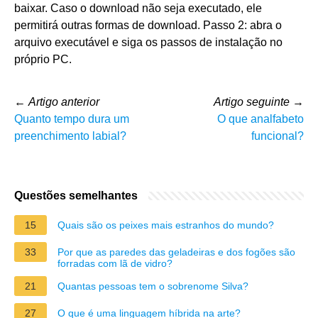
baixar. Caso o download não seja executado, ele
permitirá outras formas de download. Passo 2: abra o
arquivo executável e siga os passos de instalação no
próprio PC.
←
Artigo anterior
Artigo seguinte
→
Quanto tempo dura um
O que analfabeto
preenchimento labial?
funcional?
Questões semelhantes
15
Quais são os peixes mais estranhos do mundo?
33
Por que as paredes das geladeiras e dos fogões são
forradas com lã de vidro?
21
Quantas pessoas tem o sobrenome Silva?
27
O que é uma linguagem híbrida na arte?