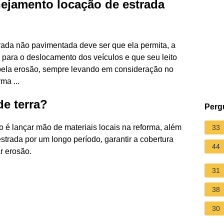
nejamento locação de estrada
trada não pavimentada deve ser que ela permita, a
a para o deslocamento dos veículos e que seu leito
e pela erosão, sempre levando em consideração no
ma ...
e terra?
Perg
o é lançar mão de materiais locais na reforma, além
33
strada por um longo período, garantir a cobertura
44
r erosão.
31
38
30