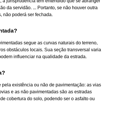
, a jurisprudência tem entendido que se abranger
o da servidão. ... Portanto, se não houver outra
s, não poderá ser fechada.
ntada?
imentadas segue as curvas naturais do terreno,
os obstáculos locais. Sua seção transversal varia
 podem influenciar na qualidade da estrada.
a?
e pela existência ou não de pavimentação: as vias
vias e as não pavimentadas são as estradas
de cobertura do solo, podendo ser o asfalto ou