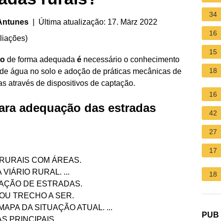
34
 Antunes
| Última atualização: 17. März 2022
16
liações
)
15
to
de forma adequada
é
necessário o conhecimento
18
o de água no solo e adoção de práticas mecânicas de
s através de dispositivos de captação.
16
ara adequação das estradas
42
27
17
 RURAIS COM ÁREAS.
VIÁRIO RURAL. ...
18
UAÇÃO DE ESTRADAS.
OU TRECHO A SER.
APA DA SITUAÇÃO ATUAL. ...
PUB
S PRINCIPAIS.