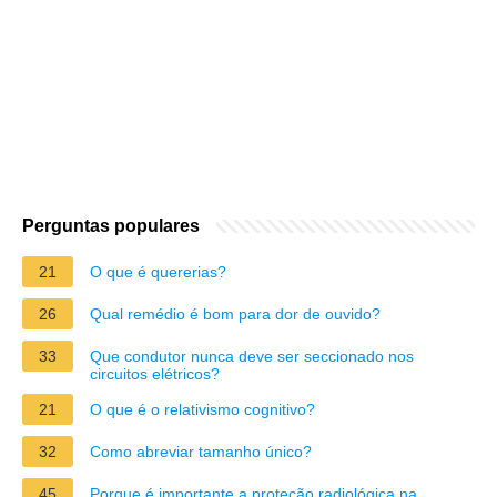
Perguntas populares
21
O que é quererias?
26
Qual remédio é bom para dor de ouvido?
33
Que condutor nunca deve ser seccionado nos
circuitos elétricos?
21
O que é o relativismo cognitivo?
32
Como abreviar tamanho único?
45
Porque é importante a proteção radiológica na