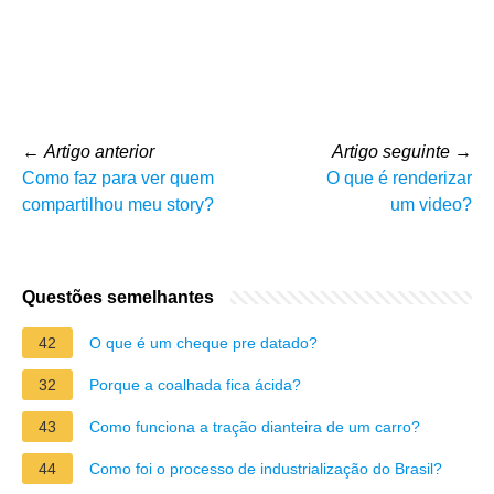
←
Artigo anterior
Artigo seguinte
→
Como faz para ver quem
O que é renderizar
compartilhou meu story?
um video?
Questões semelhantes
42
O que é um cheque pre datado?
32
Porque a coalhada fica ácida?
43
Como funciona a tração dianteira de um carro?
44
Como foi o processo de industrialização do Brasil?