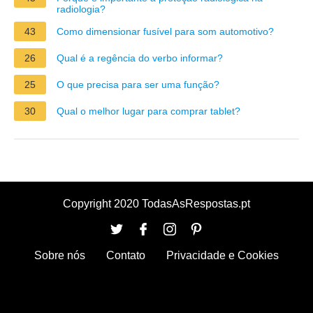
radiologia?
43
Como dimensionar fusível para som automotivo?
26
Qual é a regência do verbo informar?
25
O que precisa para ser uma função?
30
Qual o melhor lugar para comprar tablet?
Copyright 2020 TodasAsRespostas.pt
Sobre nós
Contato
Privacidade e Cookies