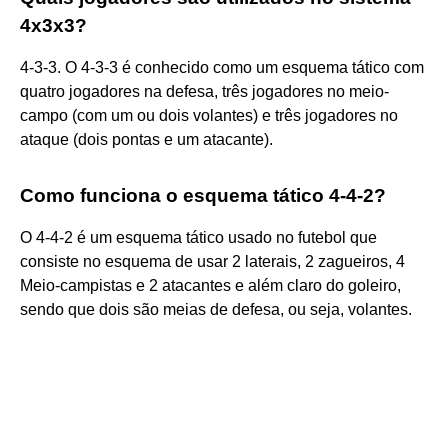
4x3x3?
4-3-3. O 4-3-3 é conhecido como um esquema tático com
quatro jogadores na defesa, três jogadores no meio-
campo (com um ou dois volantes) e três jogadores no
ataque (dois pontas e um atacante).
Como funciona o esquema tático 4-4-2?
O 4-4-2 é um esquema tático usado no futebol que
consiste no esquema de usar 2 laterais, 2 zagueiros, 4
Meio-campistas e 2 atacantes e além claro do goleiro,
sendo que dois são meias de defesa, ou seja, volantes.