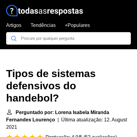
Artigos
Tendências
+Populares
Tipos de sistemas
defensivos do
handebol?
Perguntado por: Lorena Isabela Miranda
Fernandes Lourenço
| Última atualização: 12. August
2021