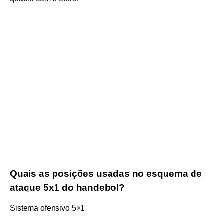
Quais as posições usadas no esquema de
ataque 5x1 do handebol?
Sistema ofensivo 5×1