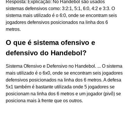
Resposta: Explicação: No Handebol são usados
sistemas defensivos como: 3:2:1, 5:1, 6:0, 4:2 e 3:3. O
sistema mais utilizado é o 6:0, onde se encontram seis
jogadores defensivos posicionados na linha dos 6
metros.
O que é sistema ofensivo e
defensivo do Handebol?
Sistema Ofensivo e Defensivo no Handebol. ... O sistema
mais utilizado é o 6x0, onde se encontram seis jogadores
defensivos posicionados na linha dos 6 metros. A defesa
5x1 também é bastante utilizada onde 5 jogadores se
posicionam na linha dos 6 metros e um jogador (pivô) se
posiciona mais à frente que os outros.