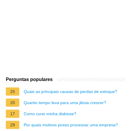
Perguntas populares
25
Quais as principais causas de perdas de estoque?
20
Quanto tempo leva para uma jiboia crescer?
17
Como curei minha disbiose?
29
Por quais motivos posso processar uma empresa?