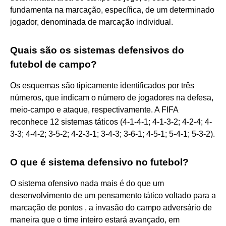
fundamenta na marcação, específica, de um determinado
jogador, denominada de marcação individual.
Quais são os sistemas defensivos do
futebol de campo?
Os esquemas são tipicamente identificados por três
números, que indicam o número de jogadores na defesa,
meio-campo e ataque, respectivamente. A FIFA
reconhece 12 sistemas táticos (4-1-4-1; 4-1-3-2; 4-2-4; 4-
3-3; 4-4-2; 3-5-2; 4-2-3-1; 3-4-3; 3-6-1; 4-5-1; 5-4-1; 5-3-2).
O que é sistema defensivo no futebol?
O sistema ofensivo nada mais é do que um
desenvolvimento de um pensamento tático voltado para a
marcação de pontos , a invasão do campo adversário de
maneira que o time inteiro estará avançado, em