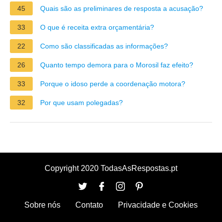
45
Quais são as preliminares de resposta a acusação?
33
O que é receita extra orçamentária?
22
Como são classificadas as informações?
26
Quanto tempo demora para o Morosil faz efeito?
33
Porque o idoso perde a coordenação motora?
32
Por que usam polegadas?
Copyright 2020 TodasAsRespostas.pt
Sobre nós
Contato
Privacidade e Cookies