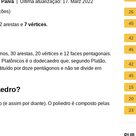
 Paiva
| Última atualização: 17. März 2022
ções
)
26
45
2 arestas e
7 vértices
.
42
45
os, 30 arestas, 20 vértices e 12 faces pentagonais.
 Platônicos é o dodecaedro que, segundo Platão,
42
tituído por doze pentágonos e não se divide em
45
15
aedro?
20
o (e assim por diante). O poliedro é composto pelas
23
PUB