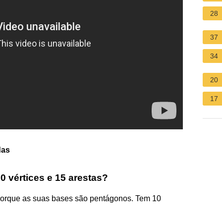
28
37
34
20
17
das
0 vértices e 15 arestas?
porque as suas bases são pentágonos. Tem 10