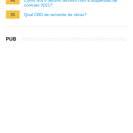
44
Como fica o décimo terceiro com a suspensão de
contrato 2021?
35
Qual CBO de servente de obras?
PUB