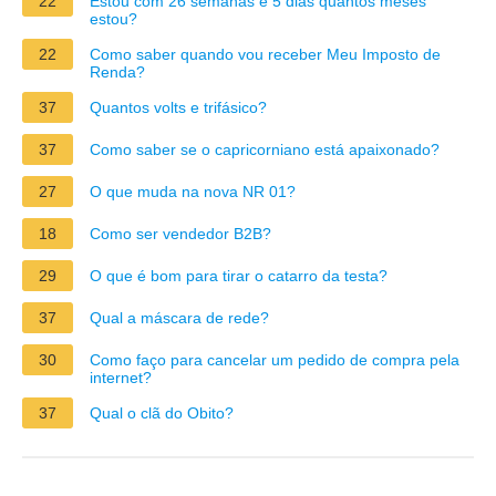
22
Estou com 26 semanas e 5 dias quantos meses
estou?
22
Como saber quando vou receber Meu Imposto de
Renda?
37
Quantos volts e trifásico?
37
Como saber se o capricorniano está apaixonado?
27
O que muda na nova NR 01?
18
Como ser vendedor B2B?
29
O que é bom para tirar o catarro da testa?
37
Qual a máscara de rede?
30
Como faço para cancelar um pedido de compra pela
internet?
37
Qual o clã do Obito?