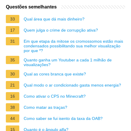
Questões semelhantes
33
Qual área que dá mais dinheiro?
17
Quem julga o crime de corrupção ativa?
31
Em que etapa da mitose os cromossomos estão mais
condensados possibilitando sua melhor visualização
por que *?
35
Quanto ganha um Youtuber a cada 1 milhão de
visualizações?
30
Qual as cores branca que existe?
21
Qual modo o ar condicionado gasta menos energia?
16
Como ativar o CPS no Minecraft?
38
Como matar as traças?
44
Como saber se fui isento da taxa da OAB?
15
Quanto é o ângulo alfa?