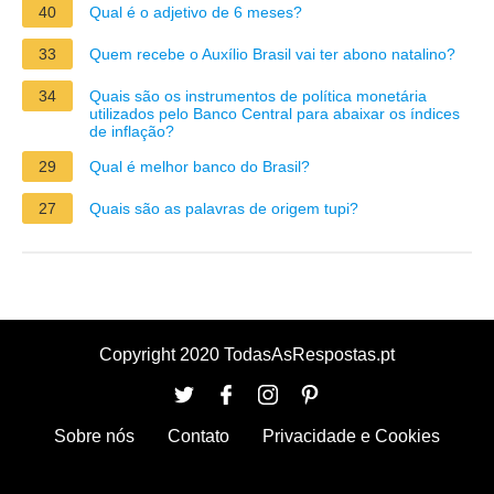
40
Qual é o adjetivo de 6 meses?
33
Quem recebe o Auxílio Brasil vai ter abono natalino?
34
Quais são os instrumentos de política monetária
utilizados pelo Banco Central para abaixar os índices
de inflação?
29
Qual é melhor banco do Brasil?
27
Quais são as palavras de origem tupi?
Copyright 2020 TodasAsRespostas.pt
Sobre nós
Contato
Privacidade e Cookies