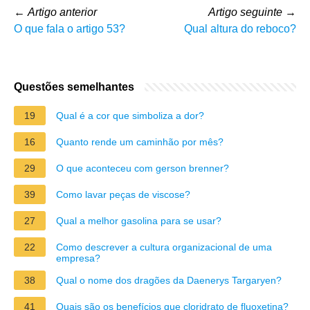
←
Artigo anterior
Artigo seguinte
→
O que fala o artigo 53?
Qual altura do reboco?
Questões semelhantes
19
Qual é a cor que simboliza a dor?
16
Quanto rende um caminhão por mês?
29
O que aconteceu com gerson brenner?
39
Como lavar peças de viscose?
27
Qual a melhor gasolina para se usar?
22
Como descrever a cultura organizacional de uma
empresa?
38
Qual o nome dos dragões da Daenerys Targaryen?
41
Quais são os benefícios que cloridrato de fluoxetina?