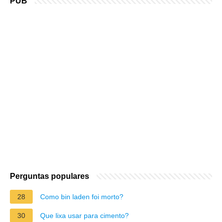
PUB
Perguntas populares
28
Como bin laden foi morto?
30
Que lixa usar para cimento?