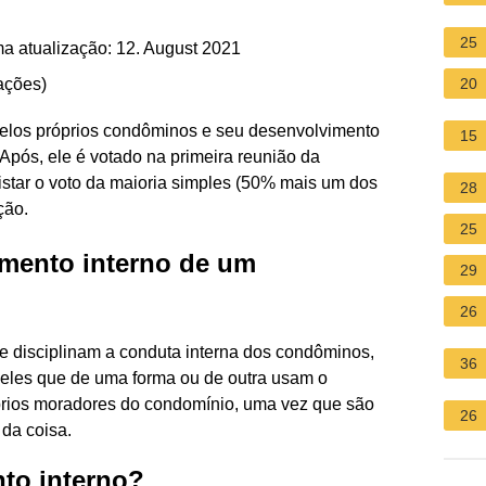
25
a atualização: 12. August 2021
ações
)
20
elos próprios condôminos e seu desenvolvimento
15
 Após, ele é votado na primeira reunião da
star o voto da maioria simples (50% mais um dos
28
ção.
25
imento interno de um
29
26
e disciplinam a conduta interna dos condôminos,
36
queles que de uma forma ou de outra usam o
prios moradores do condomínio, uma vez que são
26
da coisa.
to interno?