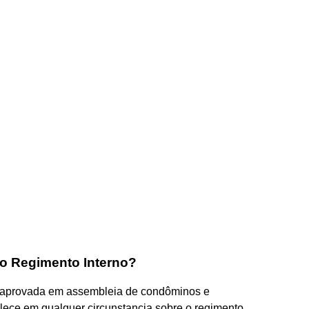
 o Regimento Interno?
 aprovada em assembleia de condôminos e
valece em qualquer circunstancia sobre o regimento