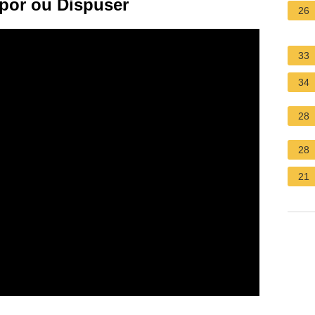
por ou Dispuser
26
33
34
28
28
21