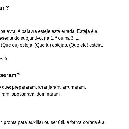
jam?
 palavra. A palavra esteje está errada. Esteja é a
ente do subjuntivo, na 1. ª ou na 3. ...
(Que eu) esteja. (Que tu) estejas. (Que ele) esteja.
está
useram?
que: prepararam, arranjaram, arrumaram,
uíram, apossaram, dominaram.
pronta para auxiliar ou ser útil, a forma correta é à