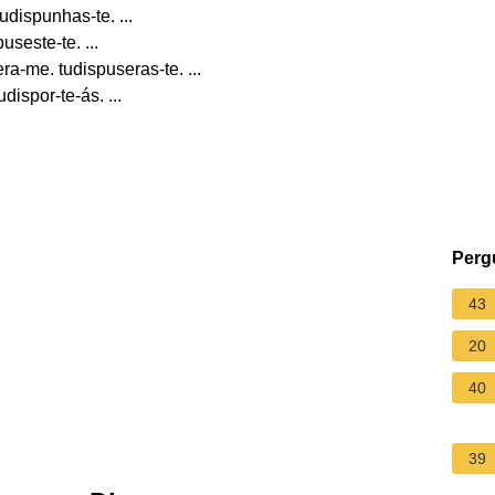
udispunhas-te. ...
useste-te. ...
ra-me. tudispuseras-te. ...
dispor-te-ás. ...
.
Perg
43
20
40
39