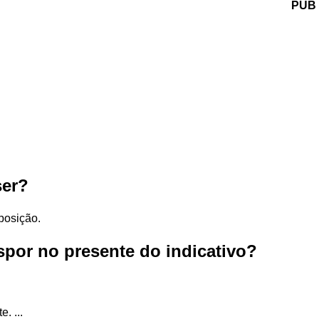
PUB
ser?
sposição.
por no presente do indicativo?
. ...