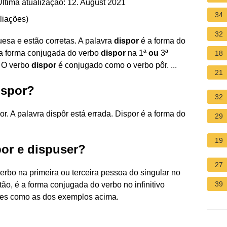
ltima atualização: 12. August 2021
34
liações
)
32
esa e estão corretas. A palavra
dispor
é a forma do
a forma conjugada do verbo
dispor
na 1ª
ou
3ª
18
. O verbo
dispor
é conjugado como o verbo pôr. ...
21
ispor?
32
or. A palavra dispôr está errada. Dispor é a forma do
29
19
por e dispuser?
27
verbo na primeira ou terceira pessoa do singular no
39
ntão, é a forma conjugada do verbo no infinitivo
ses como as dos exemplos acima.