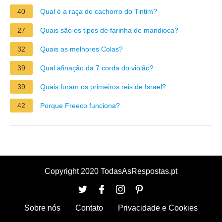
40
Qual é a raça do cachorro do Tintim?
27
Quais são os tipos de farinha de mandioca?
32
Quais as melhores Colas?
39
Qual afinação da 7 corda do violão?
39
Quais foram os primeiros reis de Israel?
42
Porque Freeco funciona?
Copyright 2020 TodasAsRespostas.pt
Sobre nós
Contato
Privacidade e Cookies