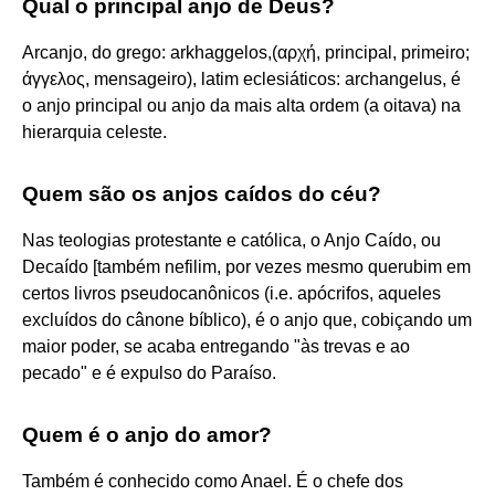
Qual o principal anjo de Deus?
Arcanjo, do grego: arkhaggelos,(αρχή, principal, primeiro;
άγγελος, mensageiro), latim eclesiáticos: archangelus, é
o anjo principal ou anjo da mais alta ordem (a oitava) na
hierarquia celeste.
Quem são os anjos caídos do céu?
Nas teologias protestante e católica, o Anjo Caído, ou
Decaído [também nefilim, por vezes mesmo querubim em
certos livros pseudocanônicos (i.e. apócrifos, aqueles
excluídos do cânone bíblico), é o anjo que, cobiçando um
maior poder, se acaba entregando "às trevas e ao
pecado" e é expulso do Paraíso.
Quem é o anjo do amor?
Também é conhecido como Anael. É o chefe dos