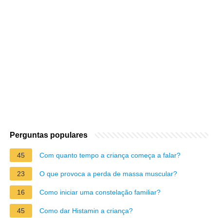
Perguntas populares
45
Com quanto tempo a criança começa a falar?
23
O que provoca a perda de massa muscular?
16
Como iniciar uma constelação familiar?
45
Como dar Histamin a criança?