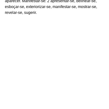
aparecer. Manifestar-se: 2 apresentar-se, delinear-se,
esboçar-se, exteriorizar-se, manifestar-se, mostrar-se,
revelar-se, sugerir.