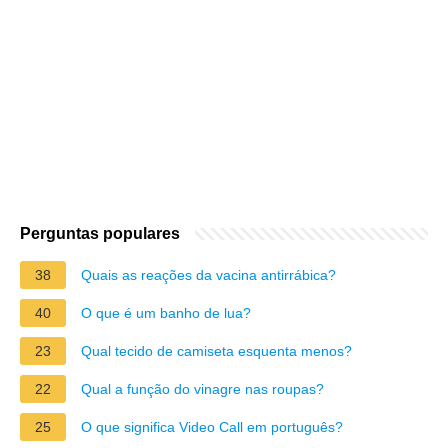
Perguntas populares
38
Quais as reações da vacina antirrábica?
40
O que é um banho de lua?
23
Qual tecido de camiseta esquenta menos?
22
Qual a função do vinagre nas roupas?
25
O que significa Video Call em português?