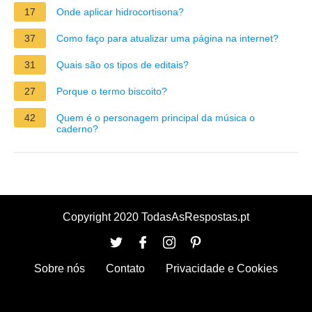
17
Onde aplicar hidrocortisona?
37
Como faço para atualizar uma página na internet?
31
Quais são os tipos de editais?
27
Porque o termo biscoito?
42
Quem é o personagem principal da música o
caderno?
Copyright 2020 TodasAsRespostas.pt
Sobre nós
Contato
Privacidade e Cookies