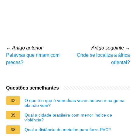
←
Artigo anterior
Artigo seguinte
→
Palavras que rimam com
Onde se localiza a áfrica
preces?
oriental?
Questões semelhantes
32
O que é o que é vem duas vezes no ovo e na gema
ela não vem?
39
Qual a cidade brasileira com menor índice de
violência?
38
Qual a distância do metalon para forro PVC?