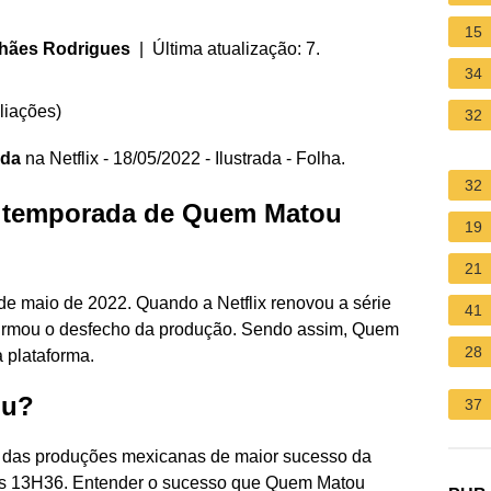
15
lhães Rodrigues
| Última atualização: 7.
34
liações
)
32
ada
na Netflix - 18/05/2022 - Ilustrada - Folha.
32
a temporada de Quem Matou
19
21
 de maio de 2022. Quando a Netflix renovou a série
41
firmou o desfecho da produção. Sendo assim, Quem
28
 plataforma.
ou?
37
a das produções mexicanas de maior sucesso da
2, às 13H36. Entender o sucesso que Quem Matou