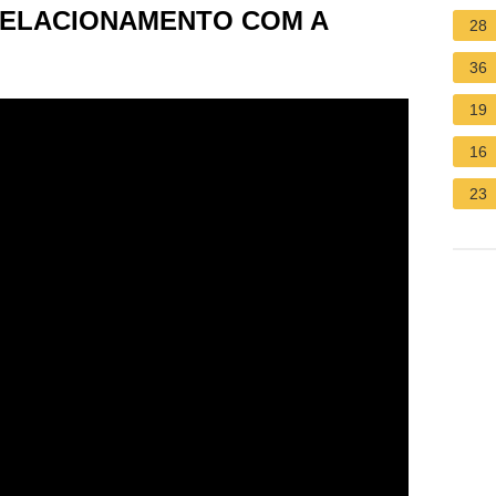
 RELACIONAMENTO COM A
28
36
19
16
23