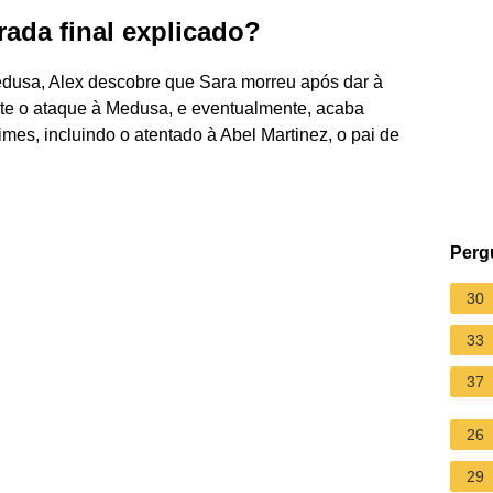
ada final explicado?
dusa, Alex descobre que Sara morreu após dar à
rante o ataque à Medusa, e eventualmente, acaba
mes, incluindo o atentado à Abel Martinez, o pai de
Perg
30
33
37
26
29