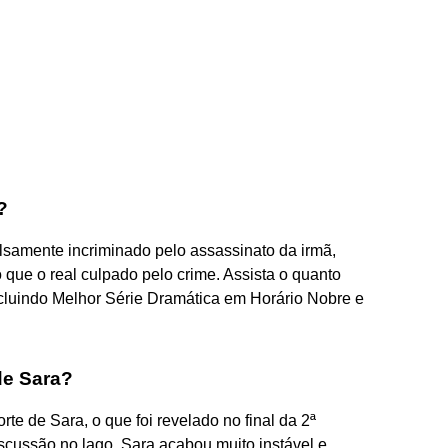
?
alsamente incriminado pelo assassinato da irmã,
 que o real culpado pelo crime. Assista o quanto
ncluindo Melhor Série Dramática em Horário Nobre e
de Sara?
rte de Sara, o que foi revelado no final da 2ª
scussão no lago, Sara acabou muito instável e