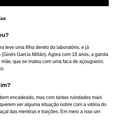
das
eu?
 teve uma filha dentro do laboratório, e já
 (Ginés García Millán). Agora com 18 anos, a garota
a à mãe, que se matou com uma faca de açougueiro.
io.
uim?
 é bem encadeado, mas com tantas ruindades mais
querem ver alguma situação nobre com a vitória do
al das mentiras e traições. Em meio a isso um