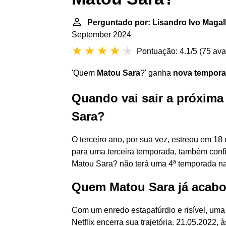
Perguntado por: Lisandro Ivo Maga
September 2024
Pontuação: 4.1/5
(
75 ava
'Quem
Matou Sara
?' ganha
nova tempor
Quando vai sair a próxim
Sara?
O terceiro ano, por sua vez, estreou em 18
para uma terceira temporada, também con
Matou Sara? não terá uma 4ª temporada na
Quem Matou Sara já acab
Com um enredo estapafúrdio e risível, um
Netflix encerra sua trajetória. 21.05.202