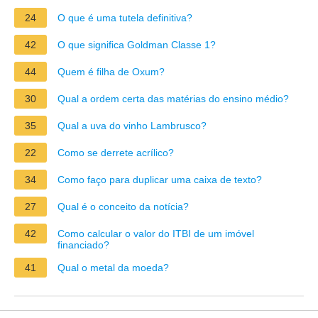
24
O que é uma tutela definitiva?
42
O que significa Goldman Classe 1?
44
Quem é filha de Oxum?
30
Qual a ordem certa das matérias do ensino médio?
35
Qual a uva do vinho Lambrusco?
22
Como se derrete acrílico?
34
Como faço para duplicar uma caixa de texto?
27
Qual é o conceito da notícia?
42
Como calcular o valor do ITBI de um imóvel
financiado?
41
Qual o metal da moeda?