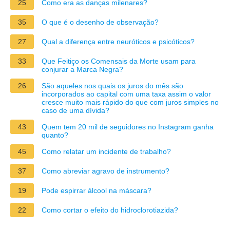
25
Como era as danças milenares?
35
O que é o desenho de observação?
27
Qual a diferença entre neuróticos e psicóticos?
33
Que Feitiço os Comensais da Morte usam para
conjurar a Marca Negra?
26
São aqueles nos quais os juros do mês são
incorporados ao capital com uma taxa assim o valor
cresce muito mais rápido do que com juros simples no
caso de uma dívida?
43
Quem tem 20 mil de seguidores no Instagram ganha
quanto?
45
Como relatar um incidente de trabalho?
37
Como abreviar agravo de instrumento?
19
Pode espirrar álcool na máscara?
22
Como cortar o efeito do hidroclorotiazida?