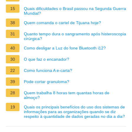
15
Quais dificuldades o Brasil passou na Segunda Guerra
Mundial?
38
Quem comanda o cartel de Tijuana hoje?
31
Quanto tempo dura o sangramento após histeroscopia
cirúrgica?
40
Como desligar a Luz do fone Bluetooth i12?
30
O que faz o encanador?
22
Como funciona A e-carta?
39
Pode cortar granuloma?
28
Quem trabalha 8 horas tem quantas horas de
almoço?
19
Quais os principais benefícios do uso dos sistemas de
informações para as organizações quando se diz
respeito à quantidade de dados geradas no dia a dia?