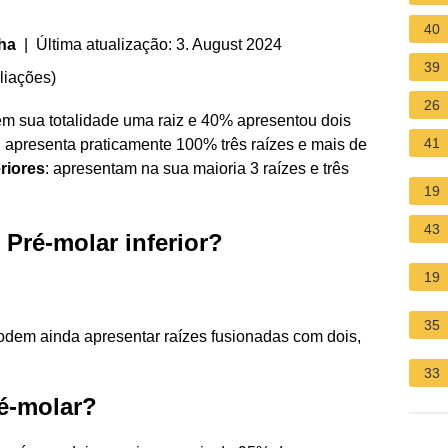
40
ha
| Última atualização: 3. August 2024
39
liações
)
26
em sua totalidade uma raiz e 40% apresentou dois
41
 apresenta praticamente 100% três raízes e mais de
riores
: apresentam na sua maioria 3 raízes e três
19
43
Pré-molar inferior?
19
35
odem ainda apresentar raízes fusionadas com dois,
33
é-molar?