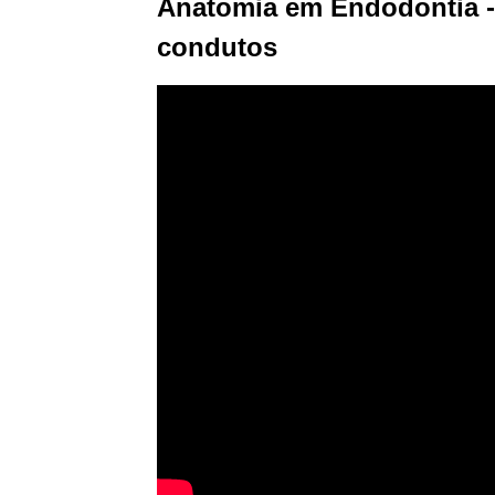
Anatomia em Endodontia - 
condutos