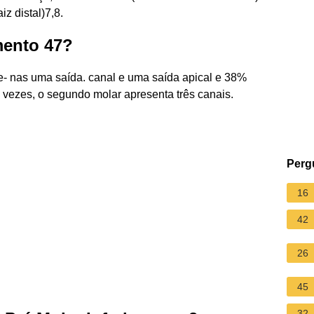
iz distal)7,8.
mento 47?
e- nas uma saída. canal e uma saída apical e 38%
. vezes, o segundo molar apresenta três canais.
Perg
16
42
26
45
32