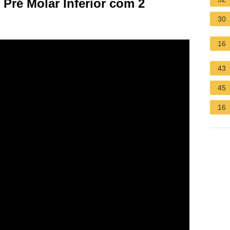
Pré Molar Inferior com 2
30
16
43
45
16