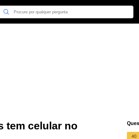
s tem celular no
Ques
40