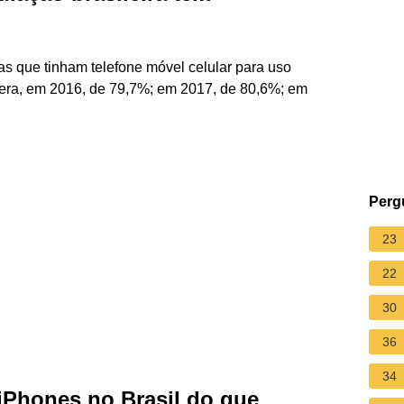
as que tinham telefone móvel celular para uso
era, em 2016, de 79,7%; em 2017, de 80,6%; em
Perg
23
22
30
36
34
iPhones no Brasil do que