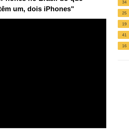
34
 têm um, dois iPhones"
25
19
41
16