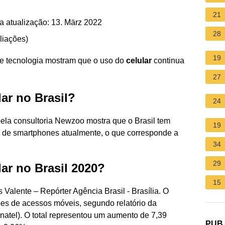
21
a atualização: 13. März 2022
28
liações
)
19
 tecnologia mostram que o uso do
celular
continua
27
ar no Brasil?
24
pela consultoria Newzoo mostra que o Brasil tem
19
 de smartphones atualmente, o que corresponde a
34
29
ar no Brasil 2020?
15
Valente – Repórter Agência Brasil - Brasília. O
es de acessos móveis, segundo relatório da
atel). O total representou um aumento de 7,39
PUB