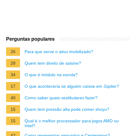
Perguntas populares
26
Para que serve o ativo imobilizado?
28
Quem tem direito de saisine?
34
O que é módulo na escola?
17
O que aconteceria se alguém caísse em Júpiter?
40
Como saber quais vestibulares fazer?
15
Quem tem pressão alta pode comer shoyu?
15
Qual é o melhor processador para jogos AMD ou
Intel?
42
Como representar segundos e Centesimos?