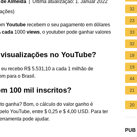
 de Almeida
| Última atualização: 1. Januar 2022
32
iações
)
23
com
Youtube
recebem o seu pagamento em dólares
A
cada
1000
views
, o youtuber pode ganhar valores
33
32
 visualizações no YouTube?
18
19
eu recebo R$ 5.531,10 a cada 1 milhão de
om para o Brasil.
44
m 100 mil inscritos?
21
to ganha? Bom, o cálculo do valor ganho é
20
elo YouTube, entre $ 0,25 e $ 4,00 USD. Para ter
ferramenta pode ajudar.
PUB