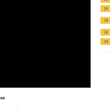
20
18
26
19
das