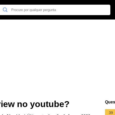
view no youtube?
Ques
39