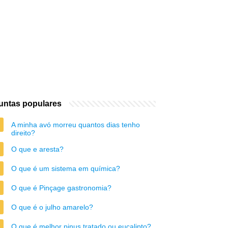
untas populares
A minha avó morreu quantos dias tenho
direito?
O que e aresta?
O que é um sistema em química?
O que é Pinçage gastronomia?
O que é o julho amarelo?
O que é melhor pinus tratado ou eucalipto?