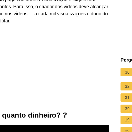
ntes. Para isso, o criador dos vídeos deve alcançar
o nos vídeos — a cada mil visualizações o dono do
ólar.
Perg
36
32
31
39
 quanto dinheiro? ?
19
29