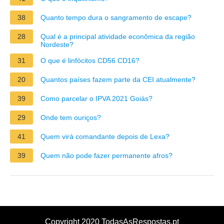
38
Quanto tempo dura o sangramento de escape?
28
Qual é a principal atividade econômica da região
Nordeste?
31
O que é linfócitos CD56 CD16?
20
Quantos países fazem parte da CEI atualmente?
39
Como parcelar o IPVA 2021 Goiás?
29
Onde tem ouriços?
41
Quem virá comandante depois de Lexa?
39
Quem não pode fazer permanente afros?
Copyright 2020 TodasAsRespostas.pt