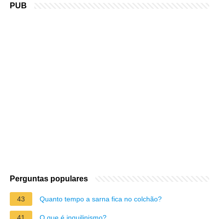
PUB
Perguntas populares
43
Quanto tempo a sarna fica no colchão?
41
O que é inquilinismo?