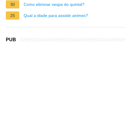
30
Como eliminar vespa do quintal?
25
Qual a idade para assistir animes?
PUB