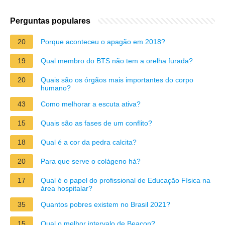
Perguntas populares
20
Porque aconteceu o apagão em 2018?
19
Qual membro do BTS não tem a orelha furada?
20
Quais são os órgãos mais importantes do corpo
humano?
43
Como melhorar a escuta ativa?
15
Quais são as fases de um conflito?
18
Qual é a cor da pedra calcita?
20
Para que serve o colágeno há?
17
Qual é o papel do profissional de Educação Física na
área hospitalar?
35
Quantos pobres existem no Brasil 2021?
15
Qual o melhor intervalo de Beacon?