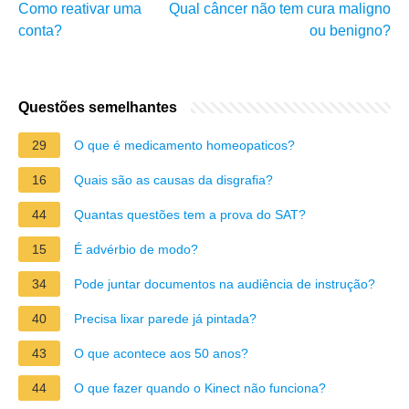
Como reativar uma
Qual câncer não tem cura maligno
conta?
ou benigno?
Questões semelhantes
29
O que é medicamento homeopaticos?
16
Quais são as causas da disgrafia?
44
Quantas questões tem a prova do SAT?
15
É advérbio de modo?
34
Pode juntar documentos na audiência de instrução?
40
Precisa lixar parede já pintada?
43
O que acontece aos 50 anos?
44
O que fazer quando o Kinect não funciona?