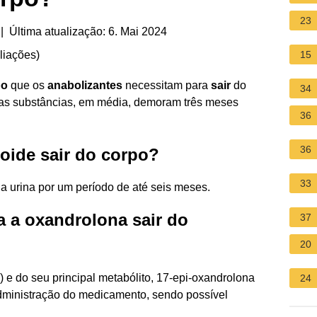
23
| Última atualização: 6. Mai 2024
liações
)
15
po
que os
anabolizantes
necessitam para
sair
do
34
a, as substâncias, em média, demoram três meses
36
36
oide sair do corpo?
33
 urina por um período de até seis meses.
 a oxandrolona sair do
37
20
 e do seu principal metabólito, 17-epi-oxandrolona
24
 administração do medicamento, sendo possível