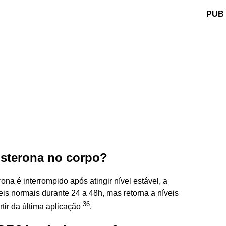
PUB
osterona no corpo?
na é interrompido após atingir nível estável, a
is normais durante 24 a 48h, mas retorna a níveis
36
rtir da última aplicação
.