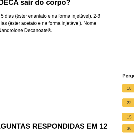
 DECA sair do corpo?
dias (éster enantato e na forma injetável), 2-3
dias (éster acetato e na forma injetável). Nome
 Nandrolone Decanoate®.
Perg
18
22
15
RGUNTAS RESPONDIDAS EM 12
36