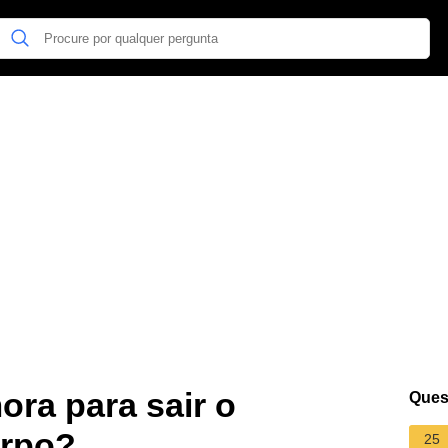
ra para sair o
Ques
orpo?
25